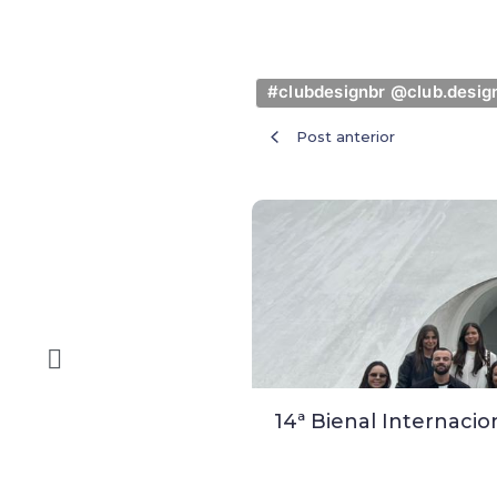
#clubdesignbr @club.design
Post anterior
14ª Bienal Internacio