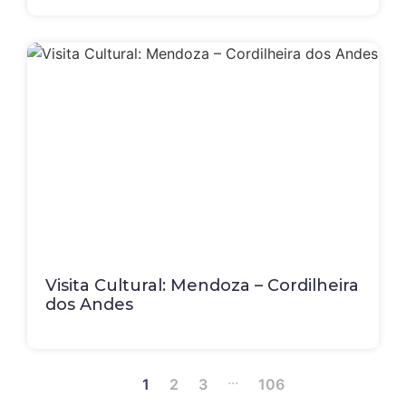
Visita Cultural: Mendoza – Cordilheira
dos Andes
...
1
2
3
106