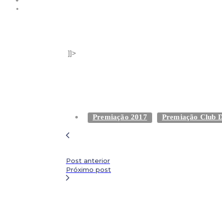
]]>
Premiação 2017
Premiação Club D
Post anterior
Próximo post