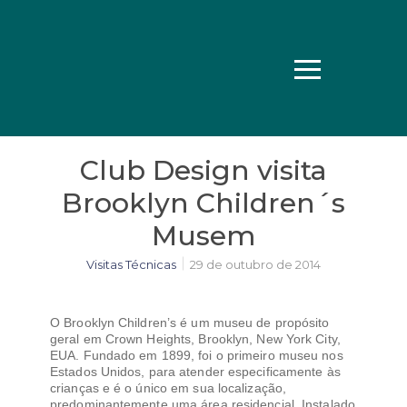
Club Design visita
Brooklyn Children´s
Musem
Visitas Técnicas
29 de outubro de 2014
O Brooklyn Children’s é um museu de propósito
geral em Crown Heights, Brooklyn, New York City,
EUA. Fundado em 1899, foi o primeiro museu nos
Estados Unidos, para atender especificamente às
crianças e é o único em sua localização,
predominantemente uma área residencial. Instalado