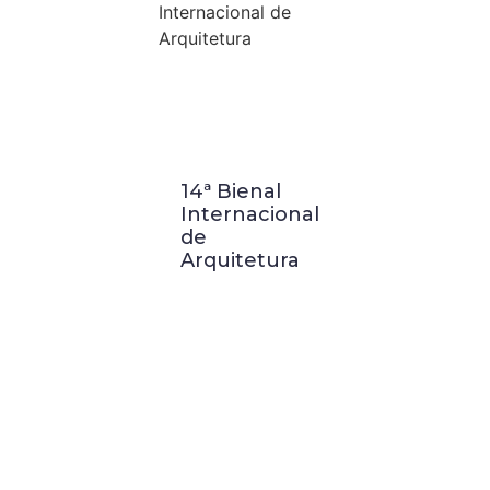
14ª Bienal
Visita
Internacional
Técnica a
de
Buenos
Arquitetura
Aires:
Palácio
Barolo e
Casa FOA