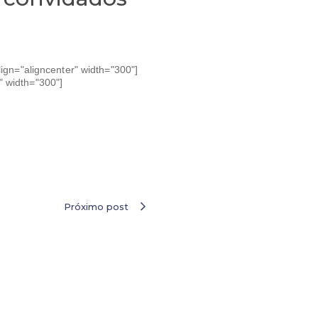
ign="aligncenter" width="300"]
" width="300"]
Próximo post