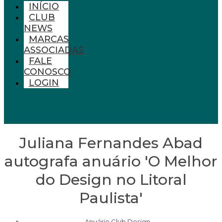
INÍCIO
CLUB
NEWS
MARCAS
ASSOCIADAS
FALE
CONOSCO
LOGIN
Juliana Fernandes Abad
autografa anuário 'O Melhor
do Design no Litoral
Paulista'
Anuário Club Design