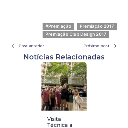
#Premiação
Premiação 2017
Premiação Club Design 2017
Post anterior
Próximo post
Notícias Relacionadas
4ª Bienal
Visita
Visita
nternacional
Técnica a
Técnica a