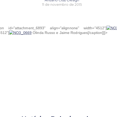
Anuário Club Design
11 de novembro de 2015
ion id="attachment_6893" align="alignnone" width="4512"]
4512"]
Olinda Russo e Jaime Rodrigues[/caption]]]>