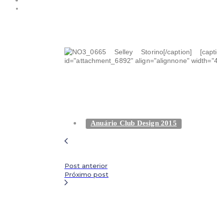
Selley Storino[/caption] [capt
id="attachment_6892" align="alignnone" width="
Anuário Club Design 2015
Post anterior
Próximo post