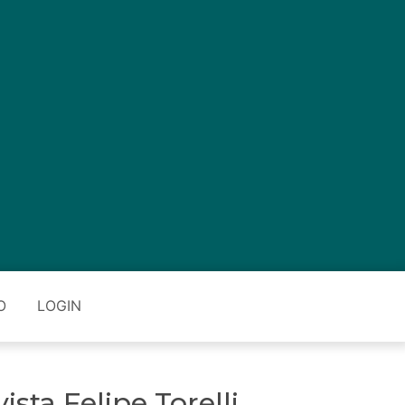
O
LOGIN
sta Felipe Torelli