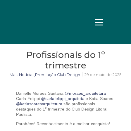
Profissionais do 1º
trimestre
Mais Notícias
,
Premiação Club Design
29 de maio de 2025
Danielle Moraes Santana
@moraes_arquitetura
Carla Felippi
@carlafelippi_arquiteta
e Katia Soares
@katiasoaresarquitetura
são profissionais
destaques do 1⁰ trimestre do Club Design Litoral
Paulista.
Parabéns! Reconhecimento é a melhor conquista!