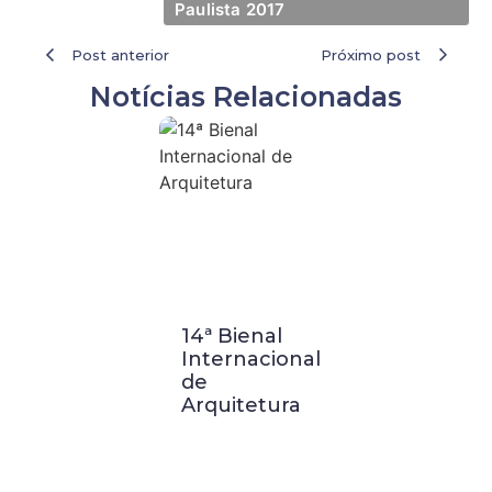
Paulista 2017
Post anterior
Próximo post
Notícias Relacionadas
14ª Bienal
Visita
Internacional
Técnica a
de
Buenos
Arquitetura
Aires:
Palácio
Barolo e
Casa FOA