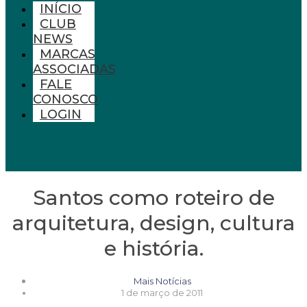
INÍCIO
CLUB
NEWS
MARCAS
ASSOCIADAS
FALE
CONOSCO
LOGIN
Santos como roteiro de
arquitetura, design, cultura
e história.
Mais Notícias
1 de março de 2011