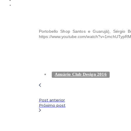
Portobello Shop Santos e Guarujá), Sérgio B
https://www.youtube.com/watch?v=1mchUTypRM
Anuário Club Design 2016
Post anterior
Próximo post