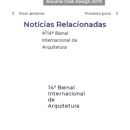
Anuário Club Design 2016
Post anterior
Próximo post
Notícias Relacionadas
14ª Bienal
Visita
Internacional
Técnica a
de
Buenos
Arquitetura
Aires:
Palácio
Barolo e
Casa FOA