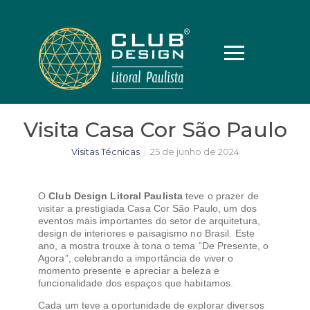
Visita Casa Cor São Paulo
Visitas Técnicas
25 de junho de 2024
O
Club Design Litoral Paulista
teve o prazer de
visitar a prestigiada Casa Cor São Paulo, um dos
eventos mais importantes do setor de arquitetura,
design de interiores e paisagismo no Brasil. Este
ano, a mostra trouxe à tona o tema “De Presente, o
Agora”, celebrando a importância de viver o
momento presente e apreciar a beleza e
funcionalidade dos espaços que habitamos.
Cada um teve a oportunidade de explorar diversos