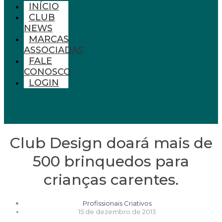
INÍCIO
CLUB
NEWS
MARCAS
ASSOCIADAS
FALE
CONOSCO
LOGIN
Club Design doará mais de
500 brinquedos para
crianças carentes.
Profissionais Criativos
15 de dezembro de 2013