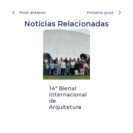
Post anterior
Próximo post
Notícias Relacionadas
14ª Bienal
Visita
Internacional
Técnica a
de
Buenos
Arquitetura
Aires:
Palácio
Barolo e
Casa FOA