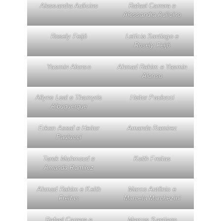
Alessandra Aulicino
Rafael Carrera e
Alessandra Aulicino
Rosely Feijó
Letícia Santiago e
Rosely Feijó
Yasmin Alonso
Ahmad Rahim e Yasmin
Alonso
Allyne Leal e Thamyris
Heitor Paulucci
Albuquerque
Erkan Assaf e Heitor
Amanda Ramirez
Paulucci
Tarek Mahmoud e
Keith Freitas
Amanda Ramirez
Ahmad Rahim e Keith
Marco Antônio e
Freitas
Marcela Marchezini
Rafael Carrera e
Marcos Santiago