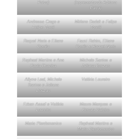
Paiva)
(representando Adriana
Paiva)
Andressa Crego e
Mirlene Dadalt e Felipe
Felipe Toreli
Torelli
Raquel Neris e Eliane
Fauzi Rahim, Eliane
Corrêa
Corrêa e Raquel Neris
Raphael Martins e Ana
Michele Santos e
Paula Gravina
Juliana Bouzas
Allyne Leal, Michele
Valéria Loureiro
Santos e Juliana
Bouzas
Erkan Assaf e Valéria
Mauro Marques e
Loureiro
Renata Valeiro
Maria Pierdomenico
Raphael Martins e
Maria Pierdomenico