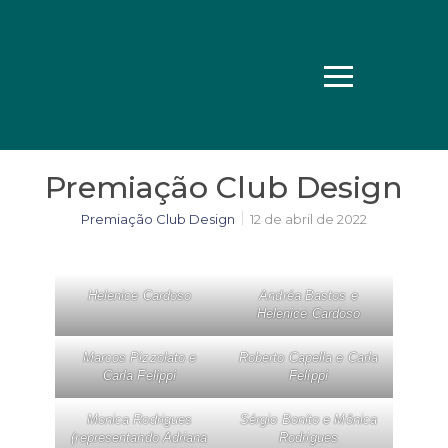
Premiação Club Design
Premiação Club Design
12 de abril de 2022
Helenice Cardoso
Andréa Bastos e
Helenice Cardoso
Marcos Pizzolato e
Roberto Capella e Carla
Carla Felippi
Felippi
Monica Rodrigues
Sérgio Bonito e Mônica
(representando Adriana
Rodrigues