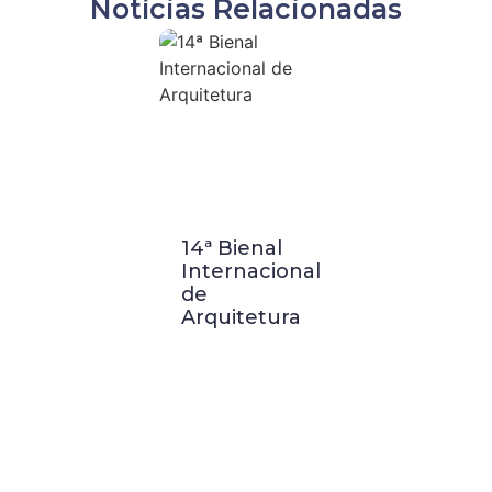
Notícias Relacionadas
14ª Bienal
Visita
Internacional
Técnica a
de
Buenos
Arquitetura
Aires:
Palácio
Barolo e
Casa FOA