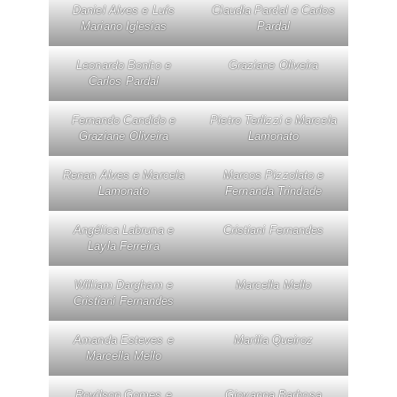
Daniel Alves e Luís
Claudia Pardal e Carlos
Mariano Iglesias
Pardal
Leonardo Bonito e
Graziane Oliveira
Carlos Pardal
Fernando Candido e
Pietro Terlizzi e Marcela
Graziane Oliveira
Lamonato
Renan Alves e Marcela
Marcos Pizzolato e
Lamonato
Fernanda Trindade
Angélica Labruna e
Cristiani Fernandes
Layla Ferreira
William Dargham e
Marcella Mello
Cristiani Fernandes
Amanda Esteves e
Marilia Queiroz
Marcella Mello
Rovilson Gomes e
Giovanna Barbosa