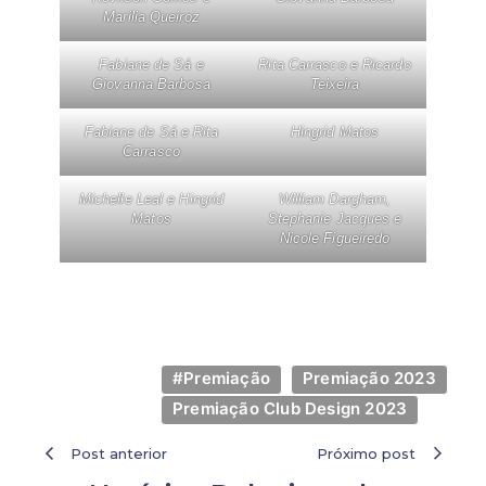
Marilia Queiroz
Fabiane de Sá e
Rita Carrasco e Ricardo
Giovanna Barbosa
Teixeira
Fabiane de Sá e Rita
Hingrid Matos
Carrasco
Michelle Leal e Hingrid
William Dargham,
Matos
Stephanie Jacques e
Nicole Figueiredo
#Premiação
Premiação 2023
Premiação Club Design 2023
Post anterior
Próximo post