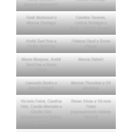
Marcela Marchezini
Tarek Mahmoud e
Caroline Tavares,
Marcos Santiago
Letícia Santiago e
Maria Eduarda Baccarat
André Sant’Ana e
Fabiana Daud e Bruno
Thalita Sant’Ana
Neves
Mauro Marques, André
Marcia Debski
Sant’Ana e Bruno
Neves
Leonardo Bonito e
Marcos Pizzolato e Gil
Marcia Debski
Medeiros
Victoria Freire, Carolina
Renan Alves e Victoria
Vale, Camila Monteiro e
Freire
Camila Ruiz
(representando Adriana
(representando Adriana
Zanotti)
Zanotti)